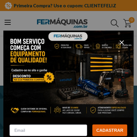
Primeira Compra? Use o cupom: CLIENTEFELIZ
0
Buscar
Newsletter
Cadastre-se e receba nossas novidades e promoções em seu e-
mail!
CADASTRAR
ENVIAR