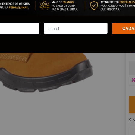
Po
co
R
CADA
E
V