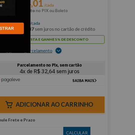
R$
124
,
01
r:
/cada
m
5% de desconto
no PIX ou Boleto
$
130
,
54
/cada
STRAR
m
12
x de
R$
10
,
87
sem juros no cartão de crédito
PAGUE À VISTA E GANHE 5% DE DESCONTO
er opções de parcelamento
ADICIONAR AO CARRINHO