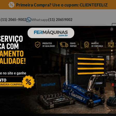
Primeira Compra? Use o cupom: CLIENTEFELIZ
s
(11) 2065-9002
Whatsapp
(11) 20659002
ue você procura...
Elétricas
Ferramentas
Ferramentas
Eq
Pneumáticas
Automotivas Especiais
Au
Cli
B
P
B