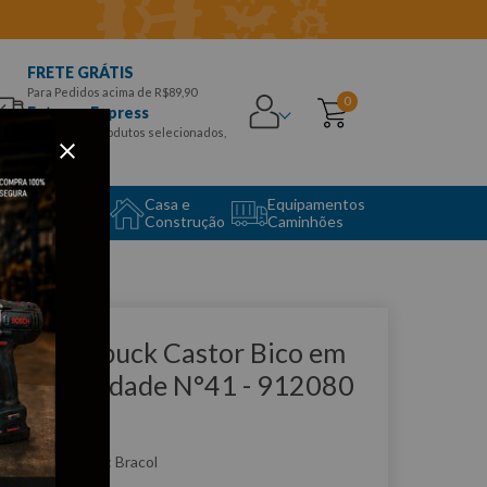
FRETE GRÁTIS
Para Pedidos acima de R$89,90
0
Entrega Express
para CEPS e produtos selecionados,
Aproveite!
uipamento
Casa e
Equipamentos
to Center
Construção
Caminhões
que e veja!
otina Nobuck Castor Bico em
U Bidensidade N°41 - 912080
RACOL
:
912080
Bracol