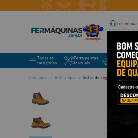
Televenda
Digite aqui o q
Todas as
Ferramentas
Ferramentas 
categorias
Manuais
e Máquinas
epis
botas de segurança