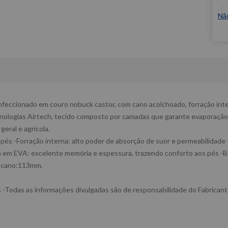
Nã
eccionado em couro nobuck castor, com cano acolchoado, forração inter
ecnologias Airtech, tecido composto por camadas que garante evaporação
geral e agrícola.
pés -Forração interna: alto poder de absorção de suor e permeabilidade 
a em EVA: excelente memória e espessura, trazendo conforto aos pés -Bi
o cano:113mm.
-Todas as informações divulgadas são de responsabilidade do Fabricant