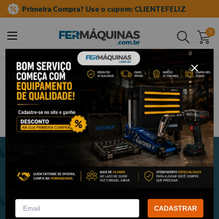
Primeira Compra? Use o cupom: CLIENTEFELIZ
0
Buscar
Newsletter
Cadastre-se e receba nossas novidades e promoções em seu e-
mail!
CADASTRAR
ENVIAR