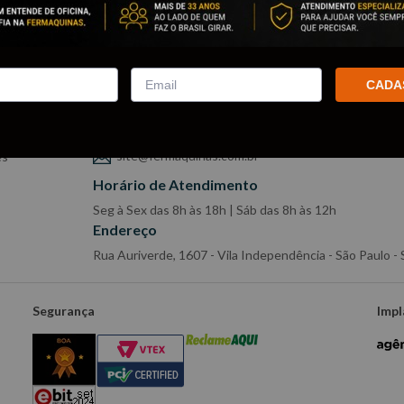
Contato
CADA
Whatsapp:
(11) 2065-9002
nto
Televendas:
(11) 2065-9002
site@fermaquinas.com.br
es
Horário de Atendimento
Seg à Sex das 8h às 18h | Sáb das 8h às 12h
Endereço
Rua Auriverde, 1607 - Vila Independência - São Paulo 
Segurança
Impl