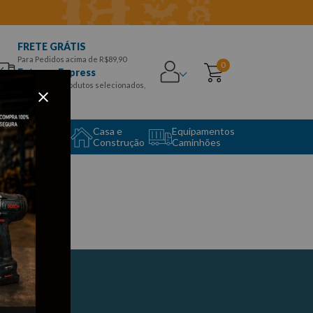
FRETE GRÁTIS
Para Pedidos acima de R$89,90
0
Entrega Express
para CEPS e produtos selecionados,
Aproveite!
uipamento
Casa e
Equipamentos
to Center
Construção
Caminhões