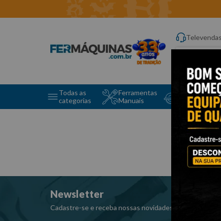
Televenda
Digite aqui o q
Todas as
Ferramentas
Ferramentas 
categorias
Manuais
e Máquinas
Newsletter
Cadastre-se e receba nossas novidades e promoções e