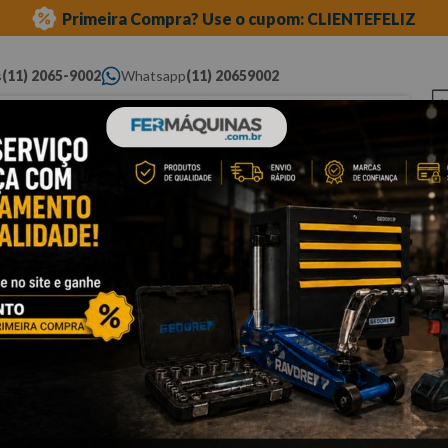
Primeira Compra? Use o cupom: CLIENTEFELIZ
s
(11) 2065-9002
Whatsapp
(11) 20659002
ue você procura...
Elétricas
Ferramentas
Ferramentas
Eq
Pneumáticas
Automotivas Especiais
Au
Enviar
m seu e-mail!