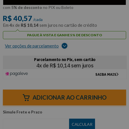
R$
38
,
54
Por:
/cada
com
5% de desconto
no PIX ou Boleto
R$
40
,
57
/cada
Em
4
x de
R$
10
,
14
sem juros no cartão de crédito
PAGUE À VISTA E GANHE 5% DE DESCONTO
Ver opções de parcelamento
ADICIONAR AO CARRINHO