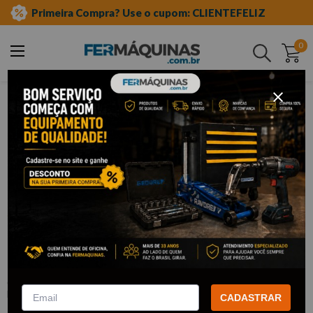
Primeira Compra? Use o cupom: CLIENTEFELIZ
0
Buscar
aditivos e lubrificantes
limpeza automotiva
boina
Clique e veja!
Boina de Espuma Refino Amarelo 6” -
2561 ROTTA376
:
2561
ROTTA 376
CADASTRAR