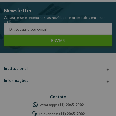
Fabricante: ROTTA376
Newsletter
-Imagens meramente ilustrativas
-Todas as informações divulgadas são de responsabilidade do
Cadastre-se e receba nossas novidades e promoções em seu e-
mail!
Fabricante/Fornecedor.
ENVIAR
Institucional
Informações
Contato
Whatsapp:
(11) 2065-9002
Televendas:
(11) 2065-9002