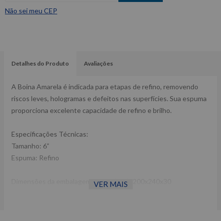
Não sei meu CEP
Detalhes do Produto
Avaliações
A Boina Amarela é indicada para etapas de refino, removendo
riscos leves, hologramas e defeitos nas superfícies. Sua espuma
proporciona excelente capacidade de refino e brilho.
Especificações Técnicas:
Tamanho: 6”
Espuma: Refino
Dimensões da embalagem CxLxA (mm): 200x240x30
VER MAIS
Peso: 0,05Kg
Ref: 2561
Garantia: 3 meses