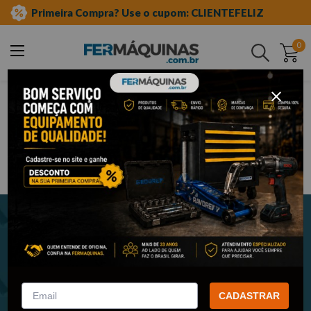
Primeira Compra? Use o cupom: CLIENTEFELIZ
0
Buscar
Newsletter
Cadastre-se e receba nossas novidades e promoções em seu e-
mail!
CADASTRAR
ENVIAR