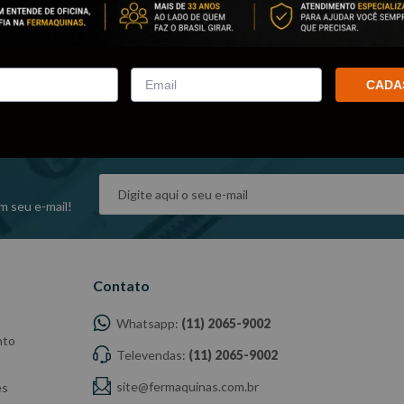
Verifiqu
Tente ut
Utilize 
Tente u
CADA
m seu e-mail!
Contato
Whatsapp:
(11) 2065-9002
nto
Televendas:
(11) 2065-9002
site@fermaquinas.com.br
es