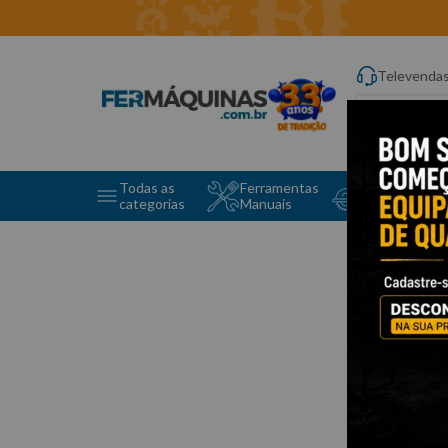
Televenda
Digite aqui o q
Todas as
Ferramentas
Ferramentas 
categorias
Manuais
e Máquinas
0