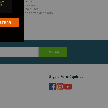
e os termos digitados.
ilizar uma única palavra.
termos genéricos na busca.
tilizar sinônimos do termo desejado.
STRAR
ENVIAR
Siga a Fermáquinas