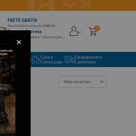
FRETE GRÁTIS
Para Pedidos acima de R$89,90
0
Entrega Express
para CEPS e produtos selecionados,
Aproveite!
uipamento
Casa e
Equipamentos
to Center
Construção
Caminhões
Mais recentes
to encontrado
 fazer?