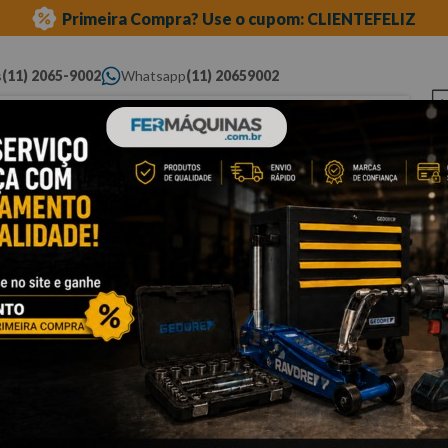
Primeira Compra? Use o cupom: CLIENTEFELIZ
s
(11) 2065-9002
Whatsapp
(11) 20659002
ue você procura...
Elétricas
Ferramentas
Ferramentas
Eq
Pneumáticas
Automotivas Especiais
Au
Nenhum produ
O que eu devo
OOPS!