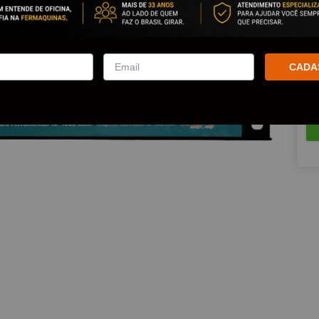
Est
Que
CADA