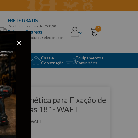
FRETE GRÁTIS
Para Pedidos acima de R$89,90
0
Entrega Express
para CEPS e produtos selecionados,
Aproveite!
uipamento
Casa e
Equipamentos
to Center
Construção
Caminhões
que e veja!
arra Magnética para Fixação de
erramentas 18" - WAFT
:
F6228
WAFT