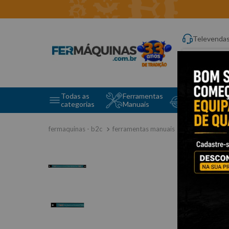
Televenda
Digite aqui o q
Todas as
Ferramentas
Ferramentas 
categorias
Manuais
e Máquinas
ferramentas manuais
ferramentas