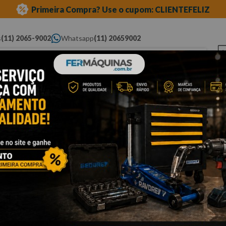
Primeira Compra? Use o cupom: CLIENTEFELIZ
s
(11) 2065-9002
Whatsapp
(11) 20659002
ue você procura...
Elétricas
Ferramentas
Ferramentas
Eq
Pneumáticas
Automotivas Especiais
Au
 magnéticas
organizadores magnéticos
Cli
B
F