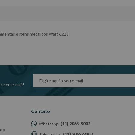
ramentas e itens metálicos Waft 6228
m seu e-mail!
Contato
Whatsapp:
(11) 2065-9002
nto
Televendas:
(11) 2065-9002