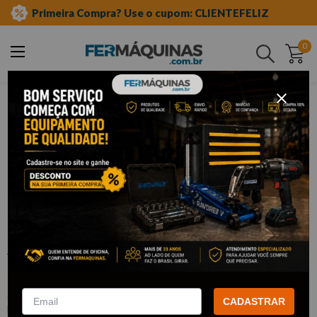
Primeira Compra? Use o cupom: CLIENTEFELIZ
0
Buscar
estética automotiva e posto
aspirador de pó
aspirador água e pó
Clique e veja!
Aspirador Pó e Água Compact Eco 22L
220V- LAVOR INATIVO
:
B82010063A INATIVO
CADASTRAR
LAVOR