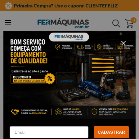
Primeira Compra? Use o cupom: CLIENTEFELIZ
0
Buscar
ferramentas manuais
alicates
universal
Clique e veja!
Alicate Mini Universal 5” – Brasfort
:
F8999
BRASFORT
R$
19
,
28
Por:
/cada
CADASTRAR
com
5% de desconto
no PIX ou Boleto