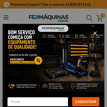
Primeira Compra? Use o cupom: CLIENTEFELIZ
0
Buscar
ferramentas manuais
alicates
alicate de bico
Clique e veja!
Alicate Meia Cana com Mordente
Curvo (45°) 6" - KING TONY
:
633106
KING TONY
CADASTRAR