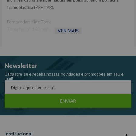
termoplástica (PP+TPR).
Fornecedor: King Tony.
Tamanho: 6” (163 mm).
VER MAIS
Capacidade de corte Ø máximo (mm):
Aço: 1,6 mm.
Cobre: 2,8 mm.
Latão: 1,8.
Newsletter
Peso: 160g.
Referência: 6331-06.
Cadastre-se e receba nossas novidades e promoções em seu e-
mail!
ENVIAR
Institucional