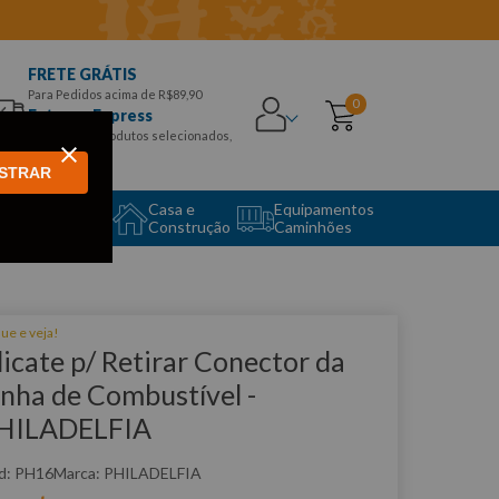
FRETE GRÁTIS
Para Pedidos acima de R$89,90
0
Entrega Express
para CEPS e produtos selecionados,
Aproveite!
STRAR
uipamento
Casa e
Equipamentos
to Center
Construção
Caminhões
que e veja!
licate p/ Retirar Conector da
inha de Combustível -
HILADELFIA
:
PH16
PHILADELFIA