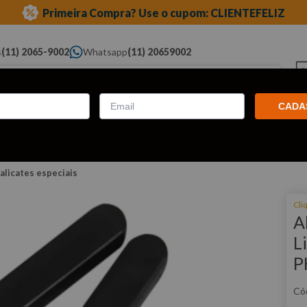
Primeira Compra? Use o cupom: CLIENTEFELIZ
s
(11) 2065-9002
Whatsapp
(11) 20659002
ue você procura...
CADA
Elétricas
Ferramentas
Ferramentas
Eq
Pneumáticas
Automotivas Especiais
Au
alicates especiais
Cli
A
L
P