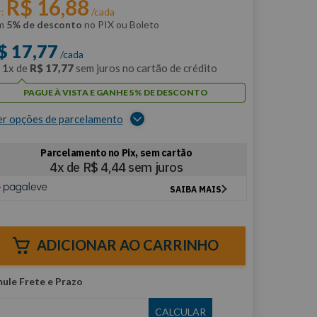
R$
16
,
88
r:
/cada
m
5% de desconto
no PIX ou Boleto
$
17
,
77
/cada
m
1
x de
R$
17
,
77
sem juros no cartão de crédito
PAGUE À VISTA E GANHE 5% DE DESCONTO
er opções de parcelamento
ADICIONAR AO CARRINHO