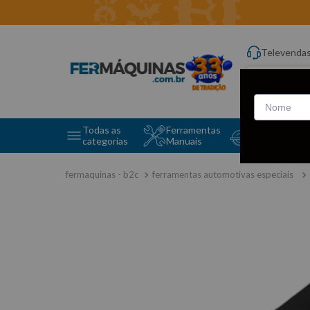
Televenda
Digite aqui o q
Todas as
Ferramentas
Ferramentas 
categorias
Manuais
e Máquinas
ferramentas automotivas especiais