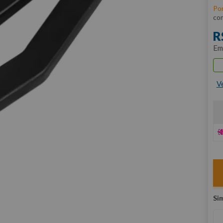
Po
co
R
E
V