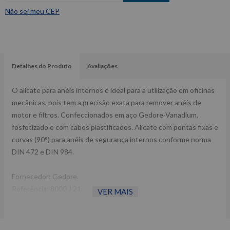
Não sei meu CEP
Detalhes do Produto
Avaliações
O alicate para anéis internos é ideal para a utilização em oficinas
mecânicas, pois tem a precisão exata para remover anéis de
motor e filtros. Confeccionados em aço Gedore-Vanadium,
fosfotizado e com cabos plastificados. Alicate com pontas fixas e
curvas (90°) para anéis de segurança internos conforme norma
DIN 472 e DIN 984.
Fornecedor: Gedore.
Referência: 8000 J 21.
VER MAIS
Bico: Curvo.
Peso: 160g.
Alicate para anéis internos com pontas curvas 90°.