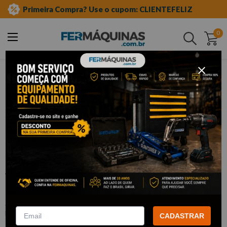
Primeira Compra? Use o cupom: CLIENTEFELIZ
0
Buscar
ferramentas manuais
alicates
alicate de anéis
Clique e veja!
Alicate Para Anéis 7" Curvo Interno-
GEDORE
:
8000J21
GEDORE
CADASTRAR