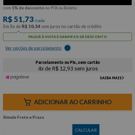
R$
49
,
14
Por:
/cada
com
5% de desconto
no PIX ou Boleto
R$
51
,
73
/cada
Em
5
x de
R$
10
,
34
sem juros no cartão de crédito
PAGUE À VISTA E GANHE 5% DE DESCONTO
Ver opções de parcelamento
ADICIONAR AO CARRINHO