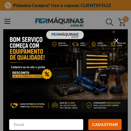
Primeira Compra? Use o cupom: CLIENTEFELIZ
0
Buscar
ferramentas automotivas especiais
alicates especiais
Clique e veja!
Alicate Extrator p/ Conectores POP-
TOP - FERRAMEC
:
FC-ALI01
CADASTRAR
FERRAMEC