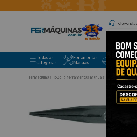
Televenda
Digite aqui o q
Todas as
Ferramentas
Ferramentas 
categorias
Manuais
e Máquinas
ferramentas manuais
alicates
a