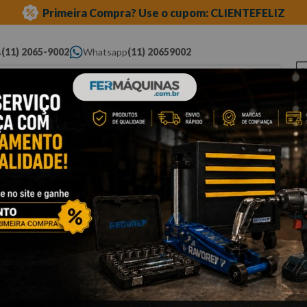
Primeira Compra? Use o cupom: CLIENTEFELIZ
s
(11) 2065-9002
Whatsapp
(11) 20659002
ue você procura...
Elétricas
Ferramentas
Ferramentas
Eq
Pneumáticas
Automotivas Especiais
Au
licate de bico
Cli
A
T