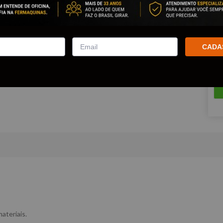
Est
Que
CADA
ateriais.