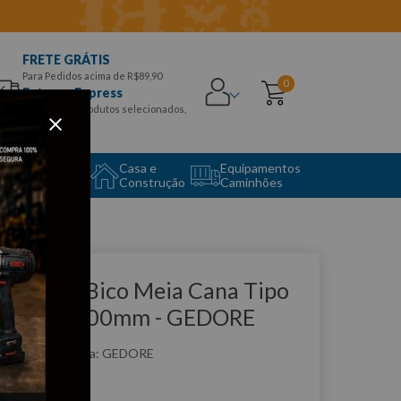
FRETE GRÁTIS
Para Pedidos acima de R$89,90
0
Entrega Express
para CEPS e produtos selecionados,
Aproveite!
uipamento
Casa e
Equipamentos
to Center
Construção
Caminhões
que e veja!
licate de Bico Meia Cana Tipo
elefone 200mm - GEDORE
:
8132200
GEDORE