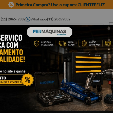
Primeira Compra? Use o cupom: CLIENTEFELIZ
s
(11) 2065-9002
Whatsapp
(11) 20659002
ue você procura...
Elétricas
Ferramentas
Ferramentas
Eq
Pneumáticas
Automotivas Especiais
Au
orte
Cli
A
–