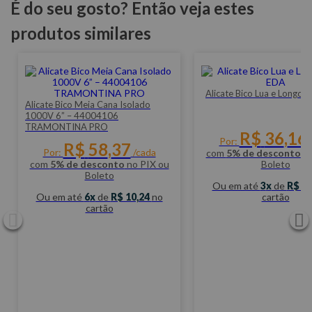
É do seu gosto? Então veja estes
Referência: 8994.
produtos similares
Alicate Bico Lua e Longo 
Alicate Bico Meia Cana Isolado
1000V 6” – 44004106
TRAMONTINA PRO
R$
36
,
16
Por:
/
R$
58
,
37
Por:
/cada
com
5% de desconto
no
com
5% de desconto
no PIX ou
Boleto
Boleto
Ou em até
3
de
R$ 1
Ou em até
6
de
R$ 10,24
no
cartão
cartão