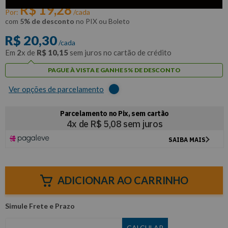
R$
19
,
28
Por:
/cada
com
5% de desconto
no PIX ou Boleto
R$
20
,
30
/cada
Em
2
x de
R$
10
,
15
sem juros no cartão de crédito
PAGUE À VISTA E GANHE 5% DE DESCONTO
Ver opções de parcelamento
ADICIONAR AO CARRINHO