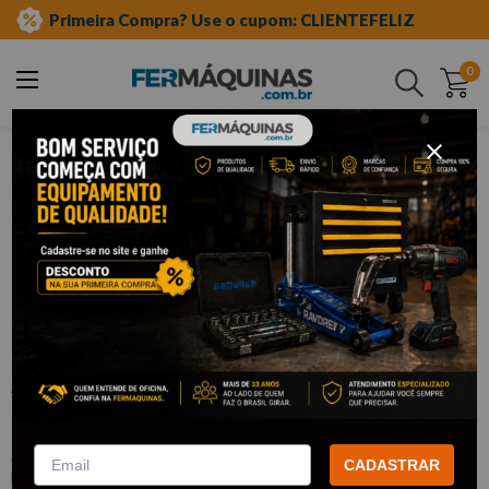
Primeira Compra? Use o cupom: CLIENTEFELIZ
0
Buscar
ferramentas manuais
alicates
alicate de bico
Clique e veja!
Alicate Bico Meia Cana Mini - 6" -
Brasfort
:
F8994
CADASTRAR
BRASFORT