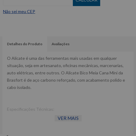
Não sei meu CEP
Detalhes do Produto
Avaliações
O Alicate é uma das ferramentas mais usadas em qualquer
situação, seja em artesanato, oficinas mecânicas, marcenarias,
auto elétricas, entre outros. O Alicate Bico Meia Cana Mini da
Brasfort é de aço carbono reforçado, com acabamento polido e
cabo isolado.
Especificações Técnicas:
VER MAIS
Fornecedor: Brasfort.
Tamanho: 6”.