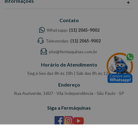
Informações
Contato
Whatsapp:
(11) 2065-9002
Televendas:
(11) 2065-9002
site@fermaquinas.com.br
Horário de Atendimento
Seg à Sex das 8h às 18h | Sáb das 8h às 12h
Endereço
Rua Auriverde, 1607 - Vila Independência - São Paulo - SP
Siga a Fermáquinas