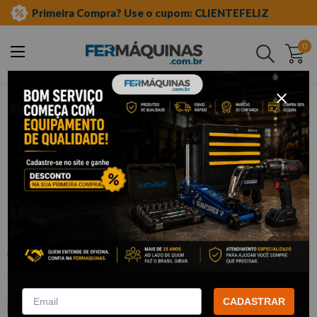
Primeira Compra? Use o cupom: CLIENTEFELIZ
0
Buscar
ferramentas manuais
alicates
alicate de anéis
Clique e veja!
Alicate Anéis Interno Curvo 7" -
STANLEY INATIVO
:
84274 INATIVO
CADASTRAR
STANLEY