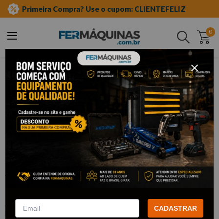
Primeira Compra? Use o cupom: CLIENTEFELIZ
0
Buscar
ferramentas automotivas especiais
linha fiat
motor e câmbio
Clique e veja!
Alavanca p/ Retenção de Tuchos da
Linha Uno e Tipo - RAVEN
:
R141330
CADASTRAR
RAVEN