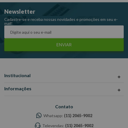
-Imagens meramente ilustrativas
Newsletter
-Todas as informações divulgadas são de responsabilidade do
Fabricante/Fornecedor.
Cadastre-se e receba nossas novidades e promoções em seu e-
mail!
ENVIAR
Institucional
Informações
Contato
Whatsapp:
(11) 2065-9002
Televendas:
(11) 2065-9002