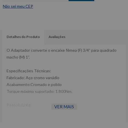
Não sei meu CEP
Detalhes do Produto
Avaliações
O Adaptador converte o encaixe fêmea (F) 3/4” para quadrado
macho (M) 1”.
Especificações Técnicas:
Fabricado: Aço cromo vanádio
Acabamento:Cromado e polido
Torque máximo suportado: 1.800Nm.
Peso: 0,02Kg
VER MAIS
Ref: 6818
Garantia: 12 meses Fabricante:
KING TONY