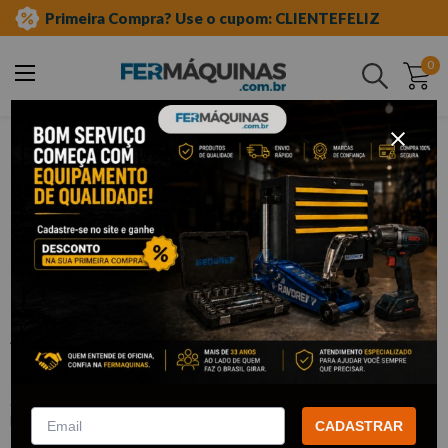
Primeira Compra? Use o cupom: CLIENTEFELIZ
0
Buscar
ferramentas manuais
soquetes e acessórios
adaptadores para soquetes
Clique e veja!
Adaptador para Soquete 3/4” x 1” -
6818 KING TONY
:
6818
KING TONY
CADASTRAR