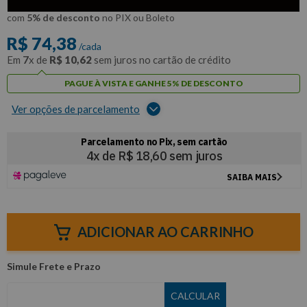
R$
70
,
66
Por:
/cada
com
5% de desconto
no PIX ou Boleto
R$
74
,
38
/cada
Em
7
x de
R$
10
,
62
sem juros no cartão de crédito
PAGUE À VISTA E GANHE 5% DE DESCONTO
Ver opções de parcelamento
ADICIONAR AO CARRINHO