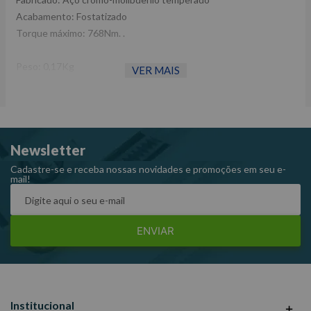
Acabamento: Fostatizado
Torque máximo: 768Nm. .
Peso: 0,17Kg
VER MAIS
Ref: 4866
Garantia: 12 meses
Fabricante: KING TONY
-Imagens meramente ilustrativas
Newsletter
-Todas as informações divulgadas são de responsabilidade do
Fabricante/Fornecedor.
Cadastre-se e receba nossas novidades e promoções em seu e-
mail!
ENVIAR
Institucional