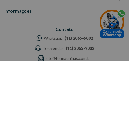
Informações
Contato
Whatsapp:
(11) 2065-9002
Televendas:
(11) 2065-9002
site@fermaquinas.com.br
Horário de Atendimento
Seg à Sex das 8h às 18h | Sáb das 8h às 12h
Endereço
Rua Auriverde, 1607 - Vila Independência - São Paulo - SP
Siga a Fermáquinas