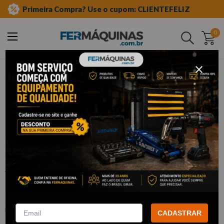
Primeira Compra? Use o cupom: CLIENTEFELIZ
0
Buscar
ferramentas manuais
soquetes e acessórios
adaptadores para soquetes
Clique e veja!
Adaptador de Impacto para Soquete
1/2” x 3/4” - 4866 KING TONY
:
4866P
KING TONY
CADASTRAR