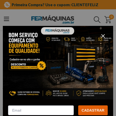
Primeira Compra? Use o cupom: CLIENTEFELIZ
0
Buscar
ferramentas em geral
abraçadeiras
nylon
Clique e veja!
Abraçadeira Nylon 3,6 x 150mm c/100
Branca - WESTERN
:
W1261
WESTERN
CADASTRAR