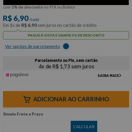
R$
6
,
56
Por:
/cada
com
5% de desconto
no PIX ou Boleto
R$
6
,
90
/cada
Em
1
x de
R$
6
,
90
sem juros no cartão de crédito
PAGUE À VISTA E GANHE 5% DE DESCONTO
Ver opções de parcelamento
ADICIONAR AO CARRINHO