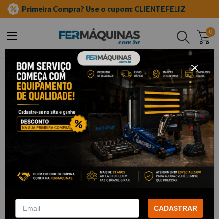
Primeira Compra? Use o cupom: CLIENTEFELIZ
0
Buscar
ferramentas em geral
abraçadeiras
nylon
Clique e veja!
Abraçadeira Nylon 2,5 x 100mm c/100
Branca - WESTERN
:
W1252
WESTERN
CADASTRAR