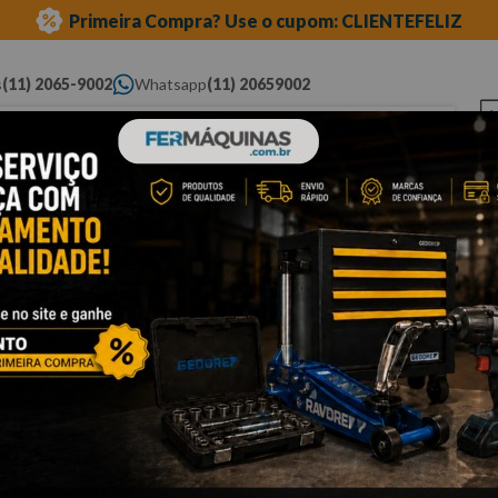
Primeira Compra? Use o cupom: CLIENTEFELIZ
s
(11) 2065-9002
Whatsapp
(11) 20659002
ue você procura...
Elétricas
Ferramentas
Ferramentas
Eq
Pneumáticas
Automotivas Especiais
Au
s
metálica
Cli
A
p