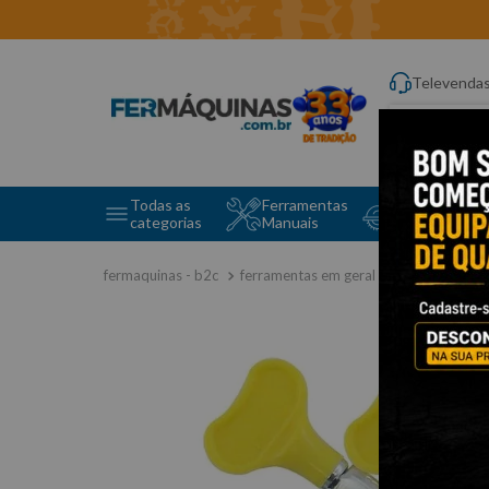
Televenda
Digite aqui o q
Todas as
Ferramentas
Ferramentas 
categorias
Manuais
e Máquinas
ferramentas em geral
abraçadeira