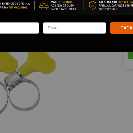
Est
Que
CADA