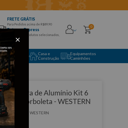
FRETE GRÁTIS
Para Pedidos acima de R$89,90
0
Entrega Express
para CEPS e produtos selecionados,
Aproveite!
uipamento
Casa e
Equipamentos
to Center
Construção
Caminhões
que e veja!
braçadeira de Alumínio Kit 6
çs com Borboleta - WESTERN
:
W8628
WESTERN