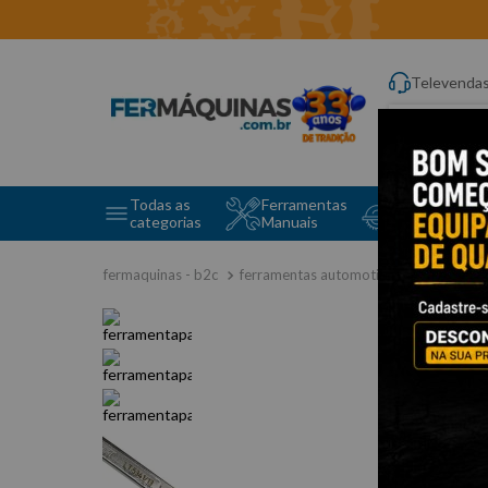
Televenda
Digite aqui o q
Todas as
Ferramentas
Ferramentas 
categorias
Manuais
e Máquinas
ferramentas automotivas especiais