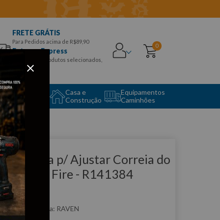
FRETE GRÁTIS
Para Pedidos acima de R$89,90
0
Entrega Express
para CEPS e produtos selecionados,
Aproveite!
uipamento
Casa e
Equipamentos
to Center
Construção
Caminhões
que e veja!
erramenta p/ Ajustar Correia do
otor Fiat Fire - R141384
AVEN
:
R141384
RAVEN