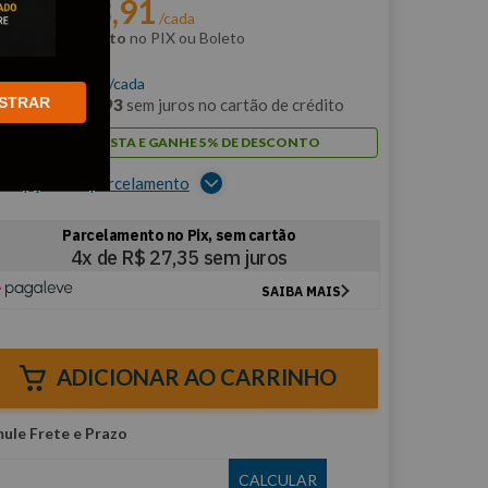
R$
103
,
91
r:
/cada
m
5% de desconto
no PIX ou Boleto
$
109
,
38
/cada
STRAR
m
10
x de
R$
10
,
93
sem juros no cartão de crédito
PAGUE À VISTA E GANHE 5% DE DESCONTO
er opções de parcelamento
ADICIONAR AO CARRINHO