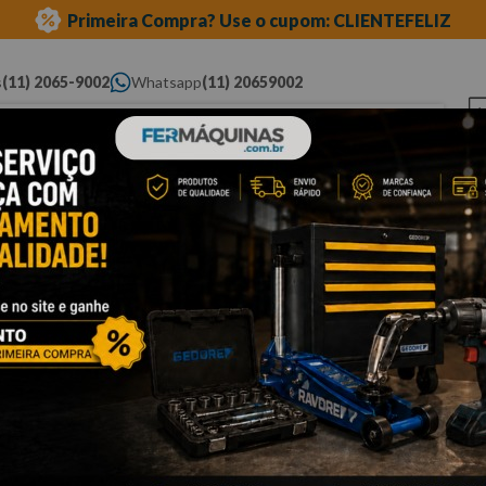
Primeira Compra? Use o cupom: CLIENTEFELIZ
s
(11) 2065-9002
Whatsapp
(11) 20659002
ue você procura...
Elétricas
Ferramentas
Ferramentas
Eq
Pneumáticas
Automotivas Especiais
Au
linha fiat
motor e câmbio
Cli
F
M
R