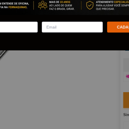
Po
co
R
CADA
E
V