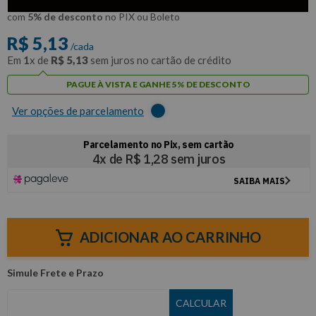
R$
4
,
87
Por:
/cada
com
5% de desconto
no PIX ou Boleto
R$
5
,
13
/cada
Em
1
x de
R$
5
,
13
sem juros no cartão de crédito
PAGUE À VISTA E GANHE 5% DE DESCONTO
Ver opções de parcelamento
ADICIONAR AO CARRINHO