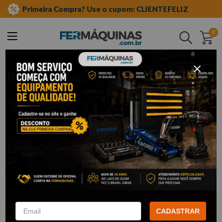
Primeira Compra? Use o cupom: CLIENTEFELIZ
0
Buscar
ferramentas em geral
abraçadeiras
nylon
Clique e veja!
Abraçadeira Nylon 2,5 x 100mm c/100
Preta - WESTERN
:
W2252
WESTERN
CADASTRAR