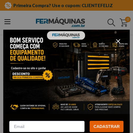
Primeira Compra? Use o cupom: CLIENTEFELIZ
0
Buscar
ferramentas manuais
jogo de chave de fixa
Clique e veja!
Chave Fixa Jogo 6 Peças 6 a 17 mm -
Robust
:
12B6M
ROBUST
CADASTRAR