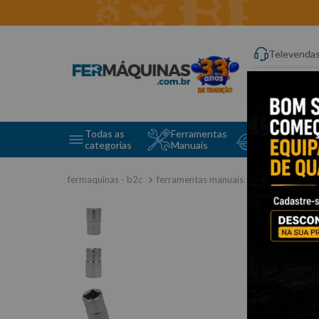
Televenda
Digite aqui o q
Todas as
Ferramentas
Ferramentas 
categorias
Manuais
e Máquinas
ferramentas manuais
soquetes e a