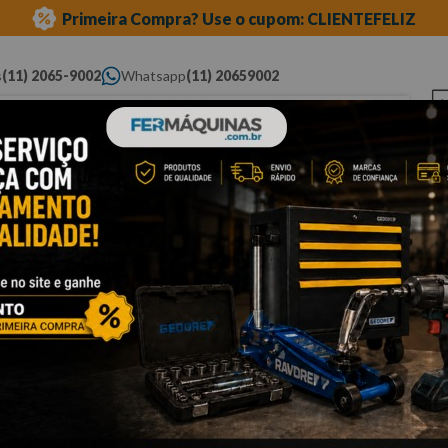
Primeira Compra? Use o cupom: CLIENTEFELIZ
s
(11) 2065-9002
Whatsapp
(11) 20659002
ue você procura...
Elétricas
Ferramentas
Ferramentas
Eq
Pneumáticas
Automotivas Especiais
Au
cessórios
soquetes de meia"
estriados
Cli
S
-
Po