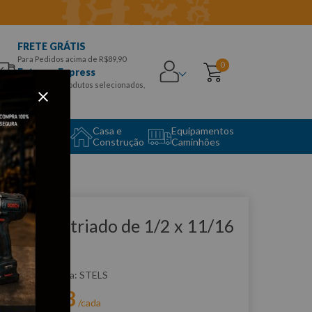
FRETE GRÁTIS
Para Pedidos acima de R$89,90
0
Entrega Express
para CEPS e produtos selecionados,
Aproveite!
uipamento
Casa e
Equipamentos
to Center
Construção
Caminhões
que e veja!
oquete Estriado de 1/2 x 11/16
 STELS
:
1395055
STELS
R$
6
,
88
r:
/cada