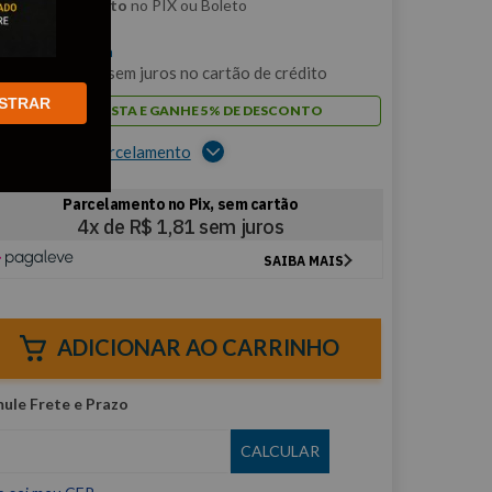
m
5% de desconto
no PIX ou Boleto
$
7
,
24
/cada
m
1
x de
R$
7
,
24
sem juros no cartão de crédito
STRAR
PAGUE À VISTA E GANHE 5% DE DESCONTO
er opções de parcelamento
ADICIONAR AO CARRINHO