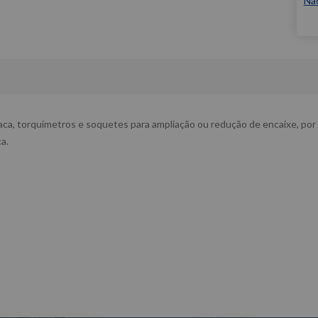
Nã
traca, torquímetros e soquetes para ampliação ou redução de encaixe, po
a.