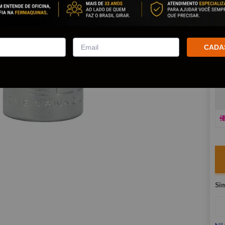
co
R
E
CADA
V