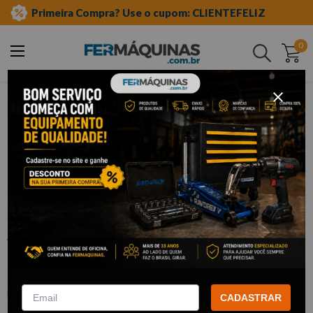
Primeira Compra? Use o cupom: CLIENTEFELIZ
0
Buscar
ferramentas em geral
rosca postiça
alargador expansivo
Clique e veja!
Alargador Expansivo com Guia – 38,75
mm a 46 mm - Rocast
:
1030012
NOLL
CADASTRAR