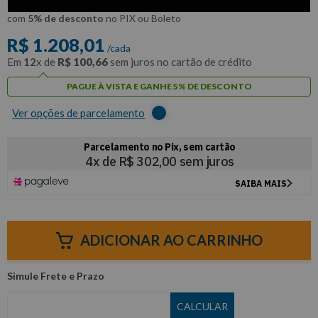
R$
1
.
147
,
61
Por:
/cada
com
5% de desconto
no PIX ou Boleto
R$
1
.
208
,
01
/cada
Em
12
x de
R$
100
,
66
sem juros no cartão de crédito
PAGUE À VISTA E GANHE 5% DE DESCONTO
Ver opções de parcelamento
ADICIONAR AO CARRINHO